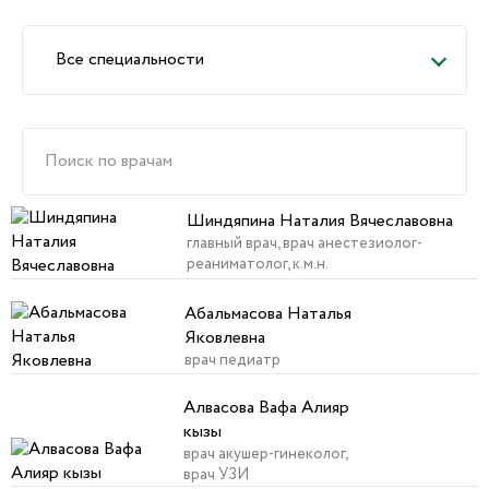
Все специальности
Шиндяпина Наталия Вячеславовна
главный врач, врач анестезиолог-
реаниматолог, к.м.н.
Абальмасова Наталья
Яковлевна
врач педиатр
Алвасова Вафа Алияр
кызы
врач акушер-гинеколог,
врач УЗИ