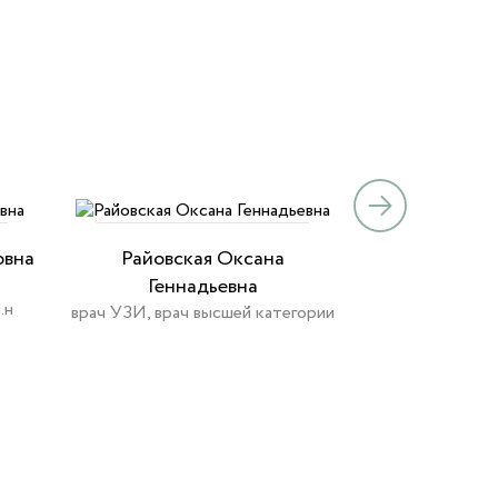
овна
Райовская Оксана
Рыжих Екате
Геннадьевна
вра
.н
врач УЗИ, врач высшей категории