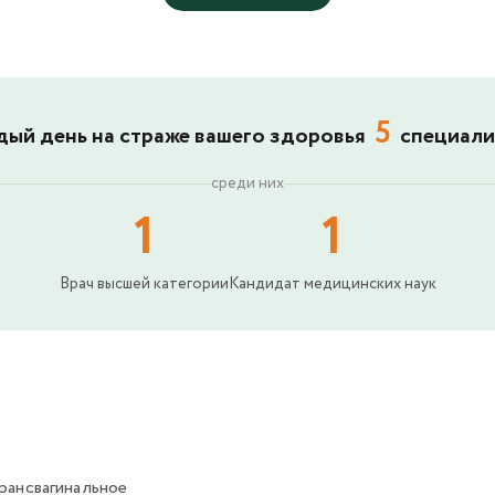
5
ый день на страже вашего здоровья
специали
среди них
1
1
Врач высшей категории
Кандидат медицинских наук
рансвагинальное