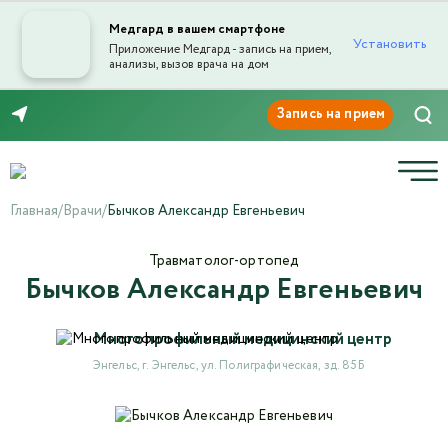
Медгард в вашем смартфоне
Установить
Приложение Медгард - запись на прием,
анализы, вызов врача на дом
Отправка отзыва
8 (8453) 999-868
Главная
/
Врачи
/
Бычков Александр Евгеньевич
Травматолог-ортопед
Бычков Александр Евгеньевич
Текст отзыва*
Многопрофильный медицинский центр
Ваша оценка
Энгельс, г. Энгельс, ул. Полиграфическая, зд. 85Б