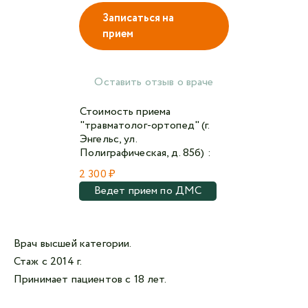
Записаться на
прием
Авторизоваться в личном кабинете
Войти с VK ID
Оставить отзыв о враче
или войти через VK ID с использованием данных
Стоимость приема
из сервиса
"травматолог-ортопед" (г.
Энгельс, ул.
Полиграфическая, д. 85б) :
2 300 ₽
Ведет прием по ДМС
Я не
робот
Врач высшей категории.
Отправляя данную форму,
я даю согласие на
обработку персональных данных СМК «Медгард»
Стаж с 2014 г.
Принимает пациентов с 18 лет.