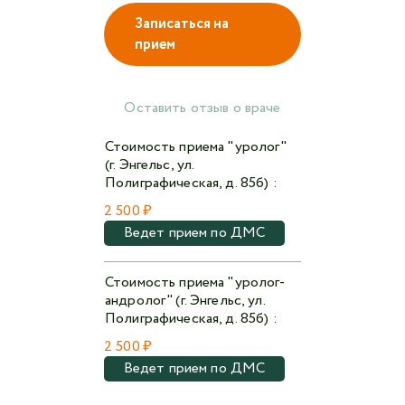
Записаться на
прием
Авторизоваться в личном кабинете
Войти с VK ID
Оставить отзыв о враче
или войти через VK ID с использованием данных
Стоимость приема "уролог"
из сервиса
(г. Энгельс, ул.
Полиграфическая, д. 85б) :
2 500 ₽
Ведет прием по ДМС
Я не
робот
Стоимость приема "уролог-
андролог" (г. Энгельс, ул.
Полиграфическая, д. 85б) :
Отправляя данную форму,
я даю согласие на
обработку персональных данных СМК «Медгард»
2 500 ₽
Ведет прием по ДМС