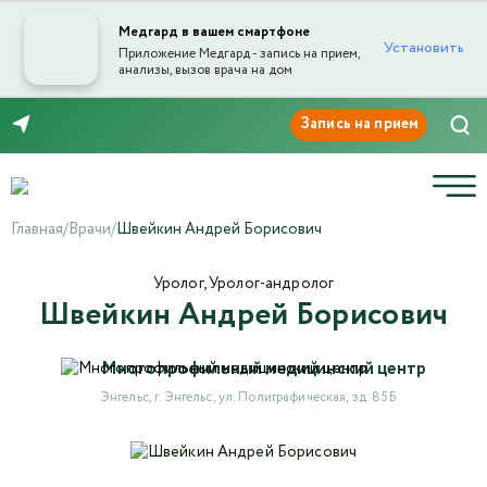
Медгард в вашем смартфоне
Установить
Приложение Медгард - запись на прием,
анализы, вызов врача на дом
Отправка отзыва
8 (8453) 999-868
Главная
/
Врачи
/
Швейкин Андрей Борисович
Уролог, Уролог-андролог
Швейкин Андрей Борисович
Текст отзыва*
Многопрофильный медицинский центр
Ваша оценка
Энгельс, г. Энгельс, ул. Полиграфическая, зд. 85Б